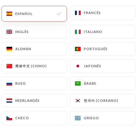
ES
MENÚ
FRANCÉS
FRANCÉS
ESPAÑOL
ESPAÑOL
INGLÉS
INGLÉS
ITALIANO
ITALIANO
ALEMÁN
ALEMÁN
PORTUGUÉS
PORTUGUÉS
/
INICIO
RESEÑAS
Reseñas
简体中文 (CHINO)
简体中文 (CHINO)
JAPONÉS
JAPONÉS
RUSO
RUSO
ÁRABE
ÁRABE
한국어 (COREANO)
한국어 (COREANO)
NEERLANDÉS
NEERLANDÉS
57 Reseñas sobre Uniiti
3.9 / 5
CHECO
CHECO
GRIEGO
GRIEGO
Marinella