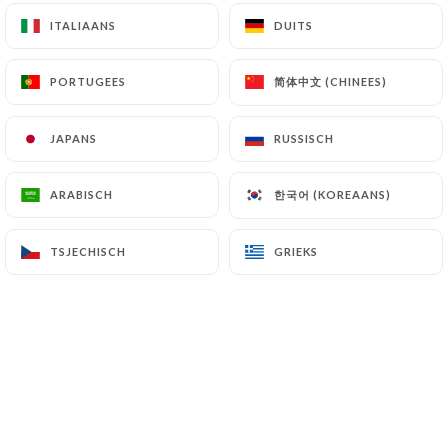
ITALIAANS
ITALIAANS
DUITS
DUITS
Situé à l'entrée du Vieux Nice,
简体中文 (CHINEES)
简体中文 (CHINEES)
PORTUGEES
PORTUGEES
face à l'Opéra,
notre restaurant est ouvert
JAPANS
JAPANS
RUSSISCH
RUSSISCH
tous les jours.
한국어 (KOREAANS)
한국어 (KOREAANS)
ARABISCH
ARABISCH
TSJECHISCH
TSJECHISCH
GRIEKS
GRIEKS
Vous pouvez y déguster selon votre env
ie notre plat du jour maison, nos génére
uses pizzas, mais aussi des salades, des
viandes, des poissons, des moules…